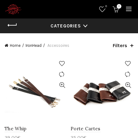
0
0
CATEGORIES
Filters
Home
IronHead
Accessoires
The Whip
Porte Cartes
39,00
€
35,00
€