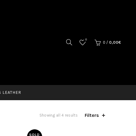
0
0
/
0,00
€
 LEATHER
Filters
Showing all 4 results
SOLD