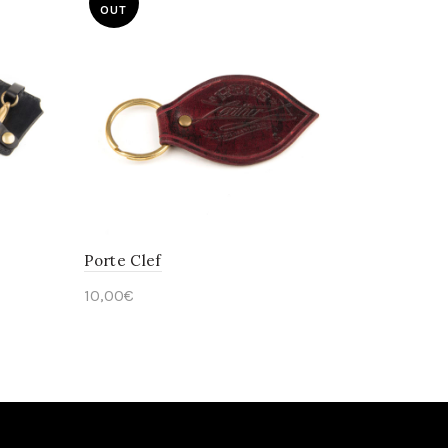
OUT
Porte Clef
10,00
€
Read more