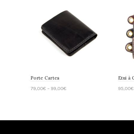
Porte Cartes
Etui à 
79,00
€
–
99,00
€
95,00
€
Select options
Sele