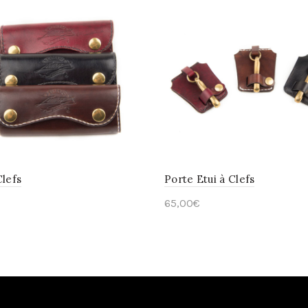
Clefs
Porte Etui à Clefs
65,00
€
ct options
Select options