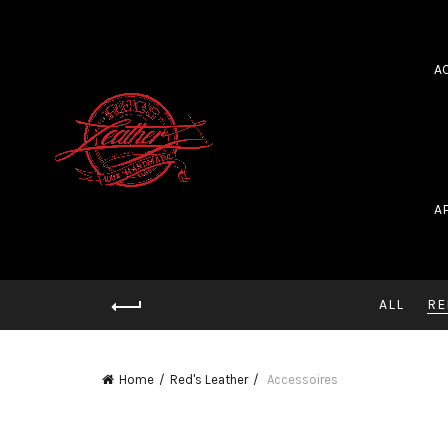
A
A
ALL
RE
Home
Red's Leather
Accessoires