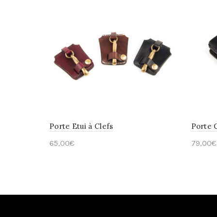
Porte Etui à Clefs
Porte 
65,00
€
79,00
€
Select options
Sele