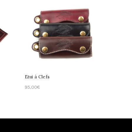
Etui à Clefs
95,00
€
Select options