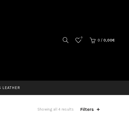
0
0
/
0,00
€
 LEATHER
Filters
Showing all 4 results