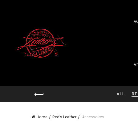
A
A
ALL
RE
Home
Red's Leather
Accessoires