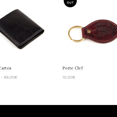
OUT
Cartes
Porte Clef
–
99,00
€
10,00
€
ct options
Read more