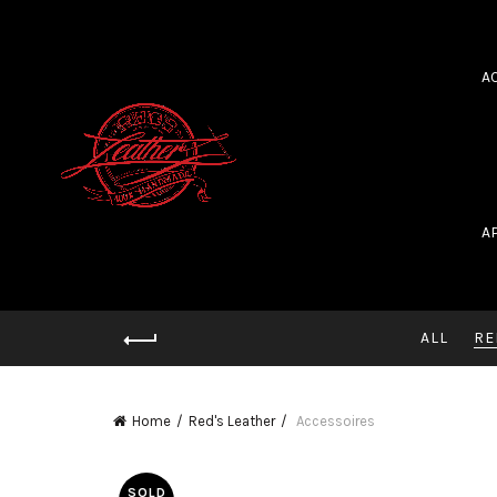
A
A
ALL
RE
Home
Red's Leather
Accessoires
SOLD