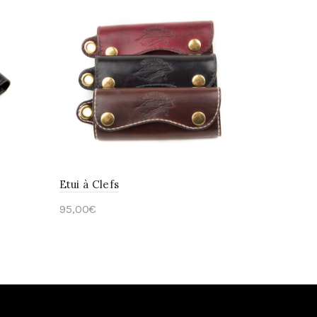
Etui à Clefs
95,00
€
Select options