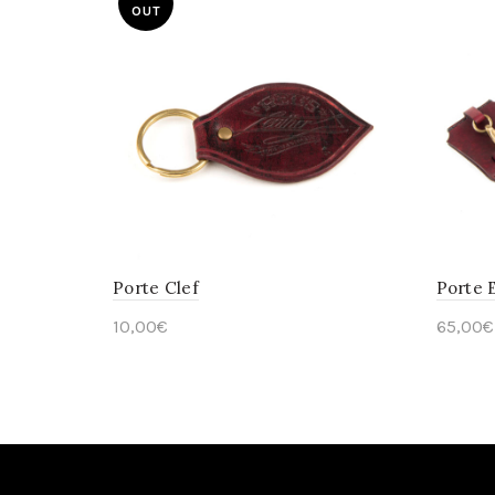
OUT
Porte Clef
Porte E
10,00
€
65,00
€
Read more
Sele