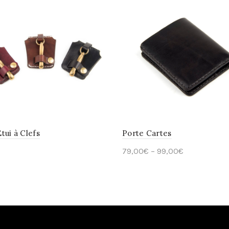
tui à Clefs
Porte Cartes
79,00
€
–
99,00
€
ct options
Select options