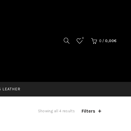
0
0
/
0,00
€
 LEATHER
Filters
Showing all 4 results