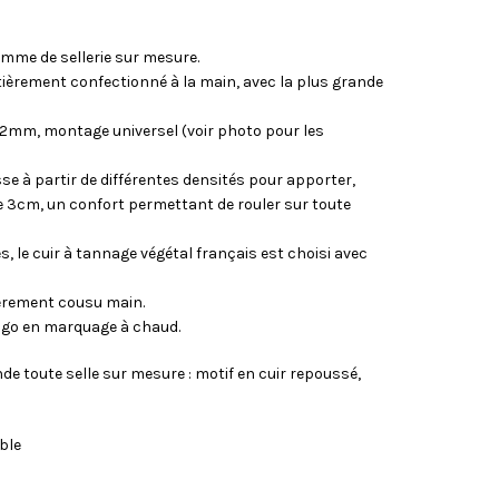
amme de sellerie sur mesure.
tièrement confectionné à la main, avec la plus grande
r 2mm, montage universel (voir photo pour les
e à partir de différentes densités pour apporter,
 3cm, un confort permettant de rouler sur toute
e cuir à tannage végétal français est choisi avec
èrement cousu main.
logo en marquage à chaud.
nde toute selle sur mesure : motif en cuir repoussé,
ble