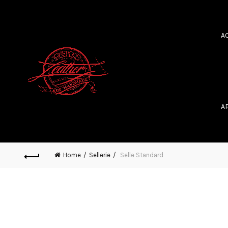
A
A
Home
Sellerie
Selle Standard