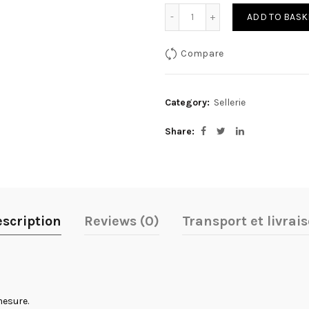
Quantity
ADD TO BASK
Compare
Category:
Sellerie
Share
scription
Reviews (0)
Transport et livrai
mesure.