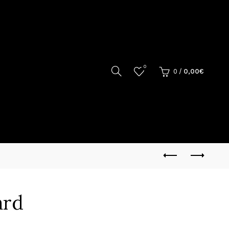
0
0
/
0,00
€
ard