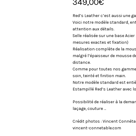
349,00
€
Red’s Leather c’est aussi une g
Voici notre modèle standard, en
attention aux détails.
Selle réalisée sur une base Acie
mesures exactes et fixation)
Réalisation complète de la mouss
malgré l’épaisseur de mousse de
distance.
Comme pour toutes nos gammes, l
soin, teinté et finition main.
Notre modèle standard est enti
Estampillé Red’s Leather avec 
Possibilité de réaliser à la dema
laçage, couture …
Crédit photos : Vincent Connéta
vincent-connetable.com