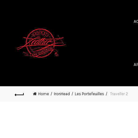
A
A
Home
IronHead
Les Portefeuilles
Traveller 2