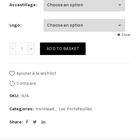
Accastillage
Logo
Clear
Quantity
ADD TO BASKET
Ajouter à la wishlist
Compare
SKU:
N/A
Categories:
IronHead
,
Les Portefeuilles
Share